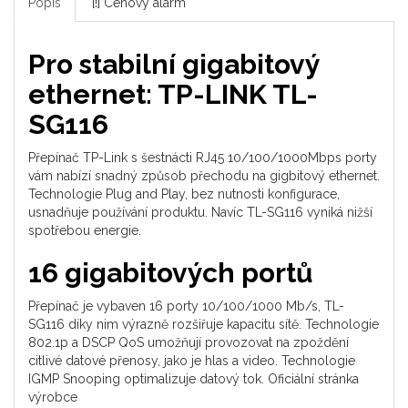
Popis
[!] Cenový alarm
Pro stabilní gigabitový
ethernet: TP-LINK TL-
SG116
Přepínač TP-Link s šestnácti RJ45 10/100/1000Mbps porty
vám nabízí snadný způsob přechodu na gigbitový ethernet.
Technologie Plug and Play, bez nutnosti konfigurace,
usnadňuje používání produktu. Navíc TL-SG116 vyniká nižší
spotřebou energie.
16 gigabitových portů
Přepínač je vybaven 16 porty 10/100/1000 Mb/s, TL-
SG116 díky nim výrazně rozšiřuje kapacitu sítě. Technologie
802.1p a DSCP QoS umožňují provozovat na zpoždění
citlivé datové přenosy, jako je hlas a video. Technologie
IGMP Snooping optimalizuje datový tok.
Oficiální stránka
výrobce