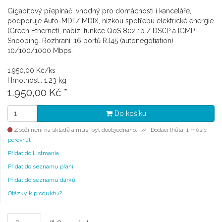
Gigabitový přepínač, vhodný pro domácnosti i kanceláře,
podporuje Auto-MDI / MDIX, nízkou spotřebu elektrické energie
(Green Ethernet), nabízí funkce QoS 802.1p / DSCP a IGMP
Snooping. Rozhraní: 16 portů RJ45 (autonegotiation)
10/100/1000 Mbps.
1.950,00 Kč/ks
Hmotnost:: 1.23 kg
1.950,00 Kč
*
Do košíku
Zboží není na skladě a musí být doobjednáno.
Dodací lhůta: 1 měsíc
porovnat
Přidat do Listmania
Přidat do seznamu přání
Přidat do seznamu dárků
Otázky k produktu?