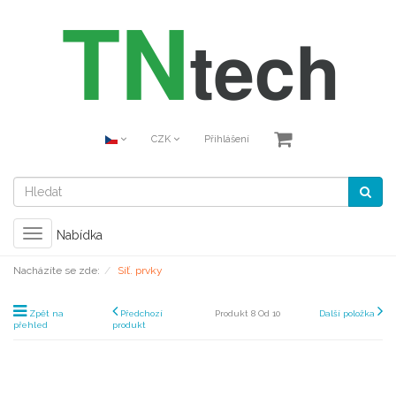
CZK
Přihlášení
Toggle
Nabídka
navigation
Nacházíte se zde:
Síť. prvky
Zpět na
Předchozí
Produkt 8 Od 10
Další položka
přehled
produkt