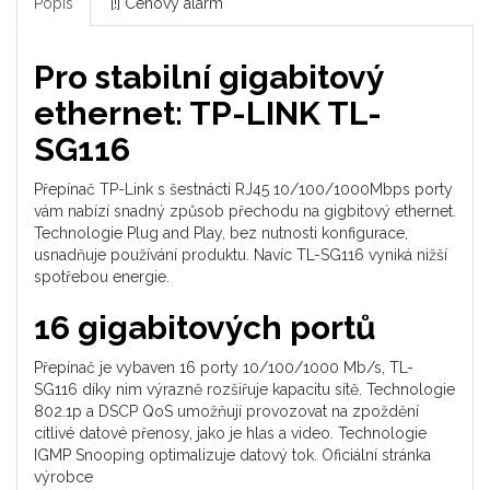
Popis
[!] Cenový alarm
Pro stabilní gigabitový
ethernet: TP-LINK TL-
SG116
Přepínač TP-Link s šestnácti RJ45 10/100/1000Mbps porty
vám nabízí snadný způsob přechodu na gigbitový ethernet.
Technologie Plug and Play, bez nutnosti konfigurace,
usnadňuje používání produktu. Navíc TL-SG116 vyniká nižší
spotřebou energie.
16 gigabitových portů
Přepínač je vybaven 16 porty 10/100/1000 Mb/s, TL-
SG116 díky nim výrazně rozšiřuje kapacitu sítě. Technologie
802.1p a DSCP QoS umožňují provozovat na zpoždění
citlivé datové přenosy, jako je hlas a video. Technologie
IGMP Snooping optimalizuje datový tok.
Oficiální stránka
výrobce