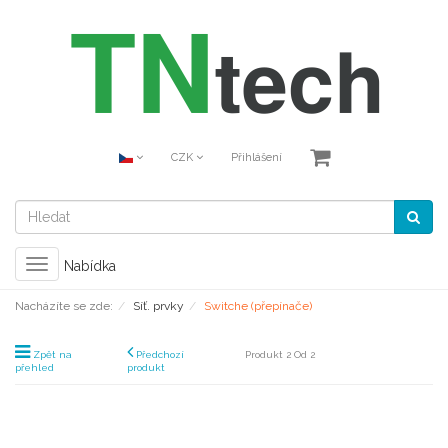
CZK
Přihlášení
Toggle
Nabídka
navigation
Nacházíte se zde:
Síť. prvky
Switche (přepínače)
Zpět na
Předchozí
Produkt 2 Od 2
přehled
produkt