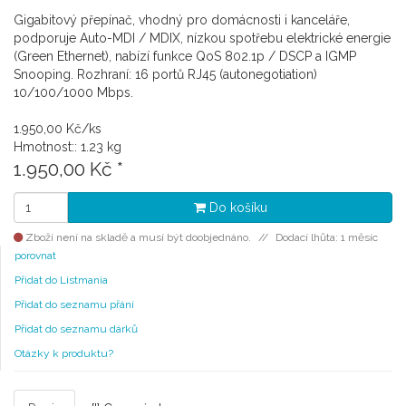
Gigabitový přepínač, vhodný pro domácnosti i kanceláře,
podporuje Auto-MDI / MDIX, nízkou spotřebu elektrické energie
(Green Ethernet), nabízí funkce QoS 802.1p / DSCP a IGMP
Snooping. Rozhraní: 16 portů RJ45 (autonegotiation)
10/100/1000 Mbps.
1.950,00 Kč/ks
Hmotnost:: 1.23 kg
1.950,00 Kč
*
Do košíku
Zboží není na skladě a musí být doobjednáno.
Dodací lhůta: 1 měsíc
porovnat
Přidat do Listmania
Přidat do seznamu přání
Přidat do seznamu dárků
Otázky k produktu?