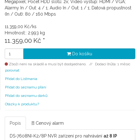
Megapixel; Počet HDD slotů: 2x; Video výstup: HDMI / VGA;
Alarmy In / Out: 4 / 1; Audio In / Out: 1 / 1; Datová propustnost
(In / Out): 80 / 160 Mbps
11.359,00 Kč/ks
Hmotnost:: 2.993 kg
11.359,00 Kč
*
Do košíku
Zboží není na skladě a musí být doobjednáno.
Dodací lhůta: 1 měsíc
porovnat
Přidat do Listmania
Přidat do seznamu přání
Přidat do seznamu dárků
Otázky k produktu?
Popis
[!] Cenový alarm
DS-7608NI-K2/8P NVR zařízení pro nahrávání
až 8 IP