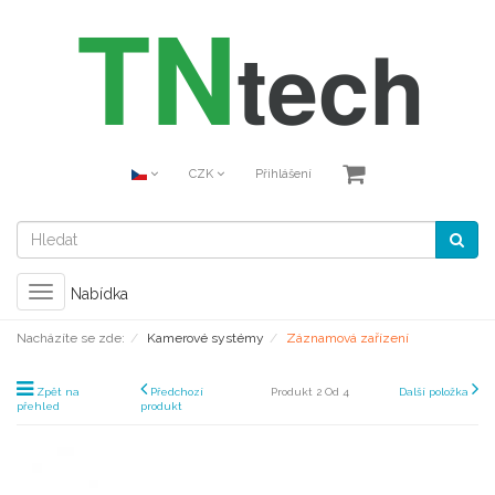
CZK
Přihlášení
Toggle
Nabídka
navigation
Nacházíte se zde:
Kamerové systémy
Záznamová zařízení
Zpět na
Předchozí
Produkt 2 Od 4
Další položka
přehled
produkt