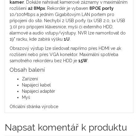
kamer
. Dokáže nahrávat kamerové záznamy v maximálním
rozlišení
až 8Mpx
. Rekordér je vybaven
8POE porty
10/100Mbps a jedním Gigabitovým LAN portem pro
připojení do sítě. Nechybí 2 USB porty (1x USB 2.0, 1x USB
3.0) pro připojení klávesnice, myši či externího HDD,
alarmové a audio vstupy/výstupy. NVR lze namontovat do
19" racku, kde zabírá výšku
1U
.
Obrazový výstup lze sledovat napřímo přes HDMI ve 4k
rozlišení nebo přes VGA konektor. Maximální spotřeba
samotného rekordéru bez HDD je
15W
.
Obsah balení
Zařízení
Napájecí kabel
Napájecí adaptér
Myš
Oficiální stránka výrobce
Napsat komentář k produktu