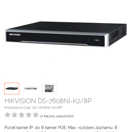
HIKVISION DS-7608NI-K2/8P
Produktové číslo: DS-7608NI-K2/8P
(0 Názory zákazníků)
Počet kamer IP: do 8 kamer POE; Max. rozlišení záznamu: 8