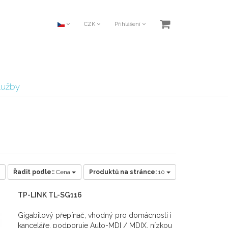
CZK
Přihlášení
lužby
Řadit podle::
Cena
Produktů na stránce:
10
TP-LINK TL-SG116
Gigabitový přepínač, vhodný pro domácnosti i
kanceláře, podporuje Auto-MDI / MDIX, nízkou