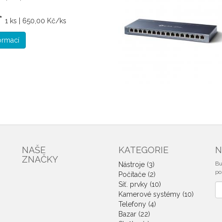
*
1 ks | 650,00 Kč/ks
formací
NAŠE
KATEGORIE
N
ZNAČKY
Bu
Nástroje (3)
po
Počítače (2)
Síť. prvky (10)
No
Kamerové systémy (10)
e
Telefony (4)
Bazar (22)