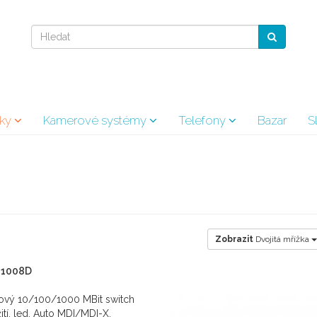
vky
Kamerové systémy
Telefony
Bazar
S
Zobrazit
Dvojitá mřížka
G1008D
tový 10/100/1000 MBit switch
í, led, Auto MDI/MDI-X.