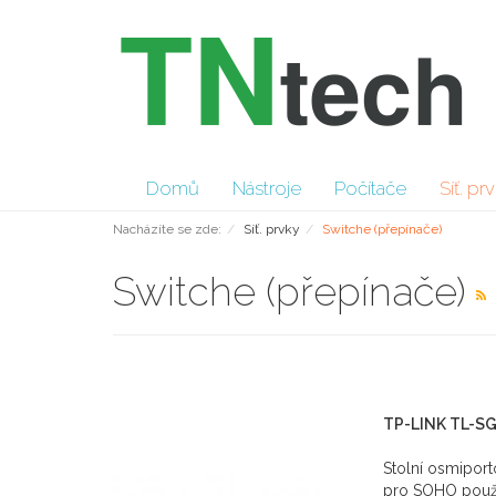
Domů
Nástroje
Počítače
Síť. pr
Nacházíte se zde:
Síť. prvky
Switche (přepínače)
Switche (přepínače)
TP-LINK TL-S
Stolní osmipor
pro SOHO použit