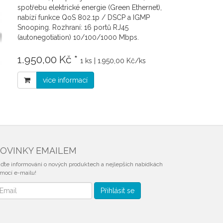
spotřebu elektrické energie (Green Ethernet),
nabízí funkce QoS 802.1p / DSCP a IGMP
Snooping. Rozhraní: 16 portů RJ45
(autonegotiation) 10/100/1000 Mbps.
1.950,00 Kč *
1 ks | 1.950,00 Kč/ks
více informací
OVINKY EMAILEM
ďte informováni o nových produktech a nejlepších nabídkách
mocí e-mailu!
vinky
Přihlásit se
mailem