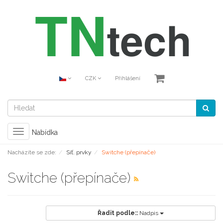
CZK
Přihlášení
Toggle
Nabídka
navigation
Nacházíte se zde:
Síť. prvky
Switche (přepínače)
Switche (přepínače)
Řadit podle::
Nadpis