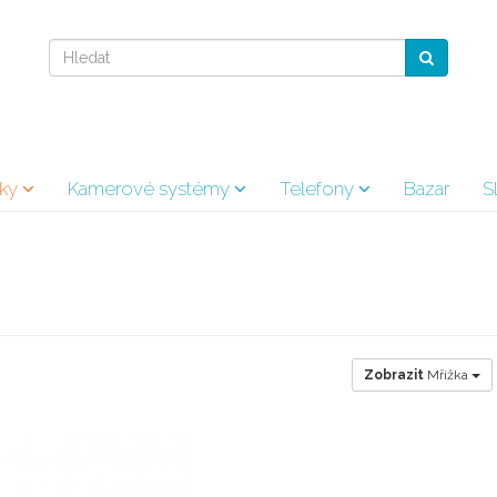
vky
Kamerové systémy
Telefony
Bazar
S
Zobrazit
Mřížka