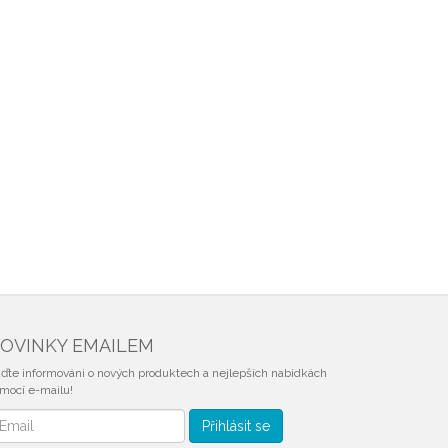
OVINKY EMAILEM
ďte informováni o nových produktech a nejlepších nabídkách
mocí e-mailu!
vinky
Přihlásit se
mailem