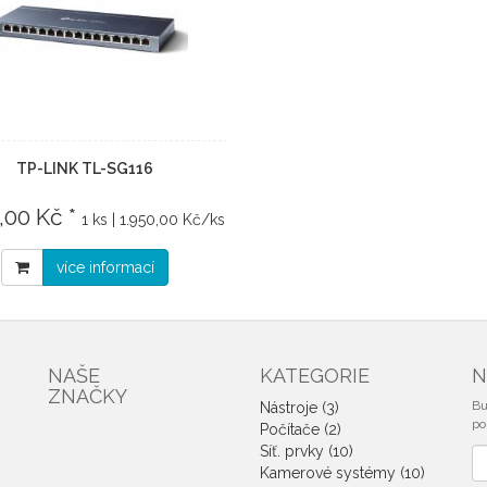
TP-LINK TL-SG116
,00 Kč *
1 ks | 1.950,00 Kč/ks
více informací
NAŠE
KATEGORIE
N
ZNAČKY
Bu
Nástroje (3)
po
Počítače (2)
Síť. prvky (10)
No
Kamerové systémy (10)
e