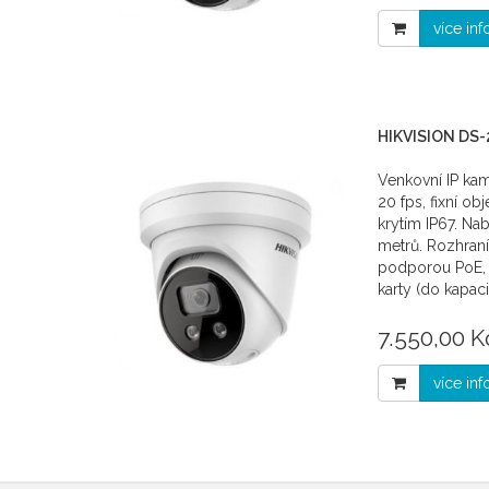
více in
HIKVISION DS
Venkovní IP ka
20 fps, fixní ob
krytím IP67. Nab
metrů. Rozhran
podporou PoE, 
karty (do kapac
7.550,00 K
více in