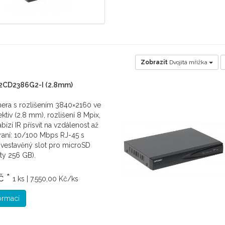
Zobrazit
Dvojitá mřížka
2CD2386G2-I (2.8mm)
mera s rozlišením 3840×2160 ve
jektiv (2.8 mm), rozlišení 8 Mpix,
abízí IR přísvit na vzdálenost až
raní: 10/100 Mbps RJ-45 s
vestavěný slot pro microSD
ity 256 GB).
č *
1 ks | 7.550,00 Kč/ks
formací