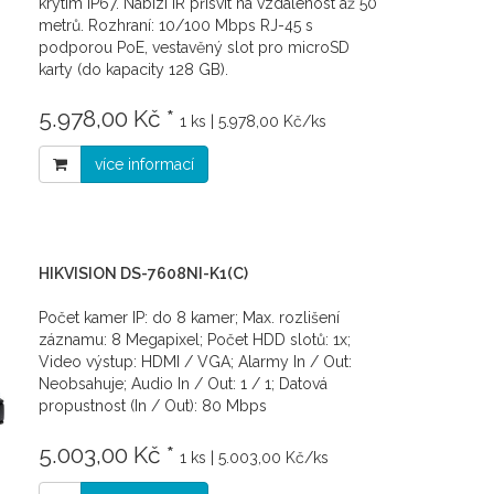
krytím IP67. Nabízí IR přísvit na vzdálenost až 50
metrů. Rozhraní: 10/100 Mbps RJ-45 s
podporou PoE, vestavěný slot pro microSD
karty (do kapacity 128 GB).
5.978,00 Kč *
1 ks | 5.978,00 Kč/ks
více informací
HIKVISION DS-7608NI-K1(C)
Počet kamer IP: do 8 kamer; Max. rozlišení
záznamu: 8 Megapixel; Počet HDD slotů: 1x;
Video výstup: HDMI / VGA; Alarmy In / Out:
Neobsahuje; Audio In / Out: 1 / 1; Datová
propustnost (In / Out): 80 Mbps
5.003,00 Kč *
1 ks | 5.003,00 Kč/ks