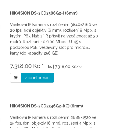
HIKVISION DS-2CD2386G2-I (6mm)
Venkovní IP kamera s rozlišením 3840×2160 ve
20 fps, fixní objektiv (6 mm), rozlišení 8 Mpix, s
krytím IP67. Nabízí IR přísvit na vzdálenost až 30
metrů. Rozhraní: 10/100 Mbps RJ-45 s
podporou PoE, vestavěný slot pro microSD
karty (do kapacity 256 GB).
7.318,00 Kč *
1 ks | 7.318,00 Kč/ks
více informací
HIKVISION DS-2CD2346G2-I(C) (6mm)
Venkovní IP kamera s rozlišením 2688×1520 ve
25 fps, fixní objektiv (6 mm), rozlišení 4 Mpix, s