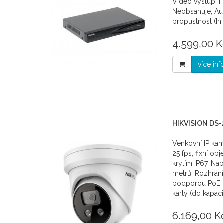
Video výstup: H
Neobsahuje; Audi
propustnost (In
4.599,00 K
více in
HIKVISION DS-
Venkovní IP ka
25 fps, fixní obj
krytím IP67. Nab
metrů. Rozhran
podporou PoE, 
karty (do kapaci
6.169,00 K