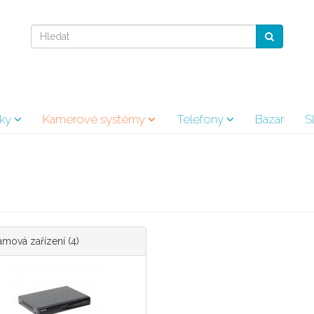
vky
Kamerové systémy
Telefony
Bazar
S
mová zařízení
(4)