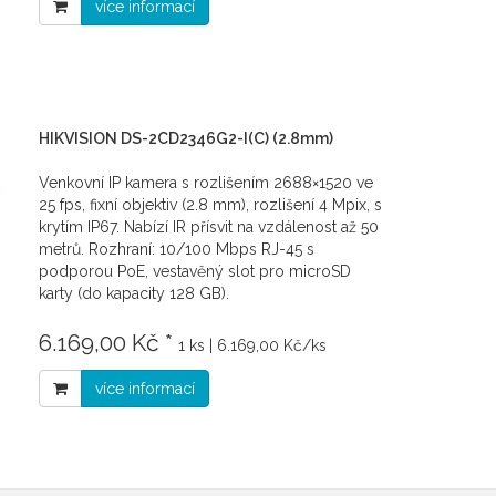
více informací
HIKVISION DS-2CD2346G2-I(C) (2.8mm)
Venkovní IP kamera s rozlišením 2688×1520 ve
25 fps, fixní objektiv (2.8 mm), rozlišení 4 Mpix, s
krytím IP67. Nabízí IR přísvit na vzdálenost až 50
metrů. Rozhraní: 10/100 Mbps RJ-45 s
podporou PoE, vestavěný slot pro microSD
karty (do kapacity 128 GB).
6.169,00 Kč *
1 ks | 6.169,00 Kč/ks
více informací