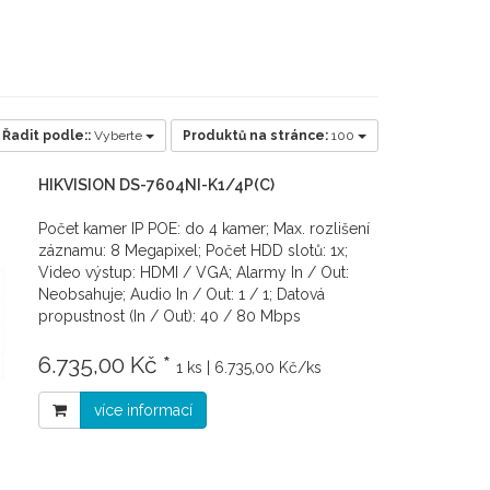
Řadit podle::
Vyberte
Produktů na stránce:
100
HIKVISION DS-7604NI-K1/4P(C)
Počet kamer IP POE: do 4 kamer; Max. rozlišení
záznamu: 8 Megapixel; Počet HDD slotů: 1x;
Video výstup: HDMI / VGA; Alarmy In / Out:
Neobsahuje; Audio In / Out: 1 / 1; Datová
propustnost (In / Out): 40 / 80 Mbps
6.735,00 Kč *
1 ks | 6.735,00 Kč/ks
více informací