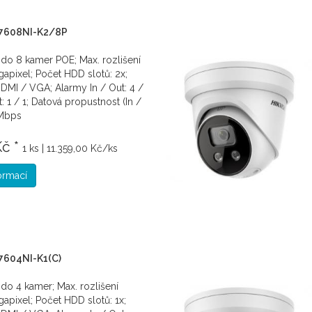
-7608NI-K2/8P
 do 8 kamer POE; Max. rozlišení
pixel; Počet HDD slotů: 2x;
DMI / VGA; Alarmy In / Out: 4 /
t: 1 / 1; Datová propustnost (In /
 Mbps
Kč *
1 ks | 11.359,00 Kč/ks
formací
7604NI-K1(C)
 do 4 kamer; Max. rozlišení
pixel; Počet HDD slotů: 1x;