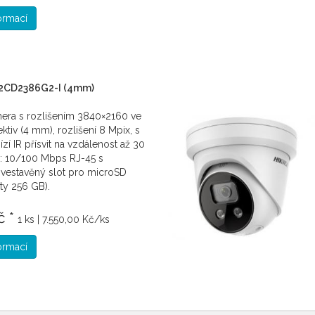
formací
-2CD2386G2-I (4mm)
mera s rozlišením 3840×2160 ve
jektiv (4 mm), rozlišení 8 Mpix, s
ízí IR přísvit na vzdálenost až 30
í: 10/100 Mbps RJ-45 s
vestavěný slot pro microSD
ity 256 GB).
č *
1 ks | 7.550,00 Kč/ks
formací