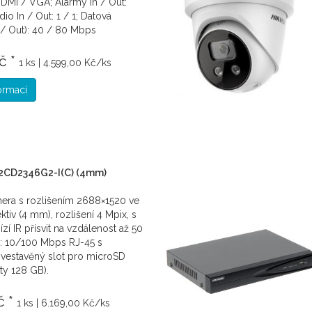
DMI / VGA; Alarmy In / Out:
o In / Out: 1 / 1; Datová
 / Out): 40 / 80 Mbps
č *
1 ks | 4.599,00 Kč/ks
formací
2CD2346G2-I(C) (4mm)
mera s rozlišením 2688×1520 ve
ektiv (4 mm), rozlišení 4 Mpix, s
ízí IR přísvit na vzdálenost až 50
í: 10/100 Mbps RJ-45 s
vestavěný slot pro microSD
ty 128 GB).
č *
1 ks | 6.169,00 Kč/ks