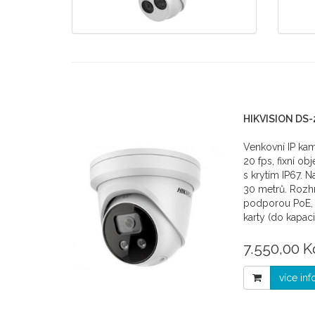
HIKVISION DS-
Venkovní IP ka
20 fps, fixní ob
s krytím IP67. N
30 metrů. Rozh
podporou PoE, 
karty (do kapac
7.550,00 K
více in