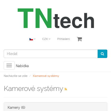
CZK
Přihlášení
Toggle
Nabídka
navigation
Nacházíte se zde:
Kamerové systémy
Kamerové systémy
Kamery
(6)